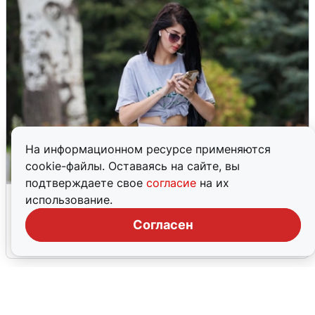
На информационном ресурсе применяются
cookie-файлы. Оставаясь на сайте, вы
подтверждаете свое
согласие
на их
Волгоградцы остались без
использование.
мобильного интернета
Согласен
6 августа
0