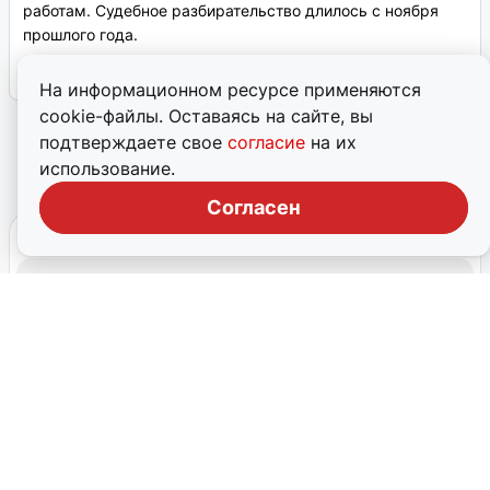
работам. Судебное разбирательство длилось с ноября
прошлого года.
15 апреля, 2026, 08:35
3
На информационном ресурсе применяются
cookie-файлы. Оставаясь на сайте, вы
подтверждаете свое
согласие
на их
1
2
→
использование.
Согласен