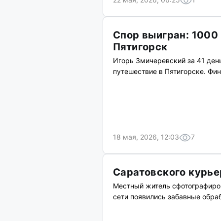
Спор выигран: 1000
Пятигорск
Игорь Змичеревский за 41 ден
путешествие в Пятигорске. Фин
18 мая, 2026, 12:03
7
Саратовского курье
Местный житель сфотографиров
сети появились забавные обраб