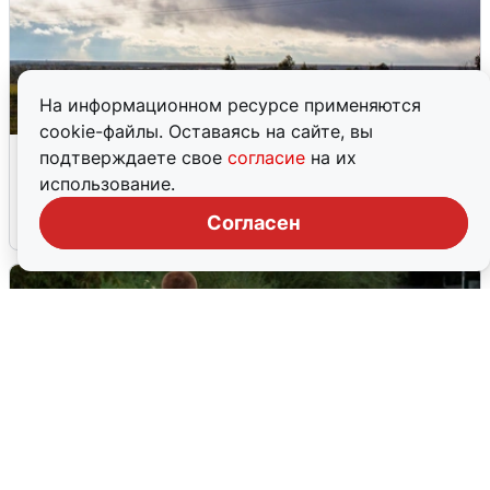
На информационном ресурсе применяются
cookie-файлы. Оставаясь на сайте, вы
Над ХМАО впервые сбили
подтверждаете свое
согласие
на их
беспилотники
использование.
Согласен
3 августа
0