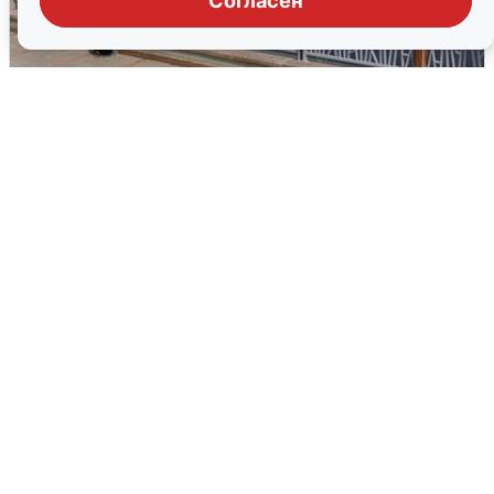
Согласен
В Туре вода убывает, на других реках
области прибывает
4 августа
0