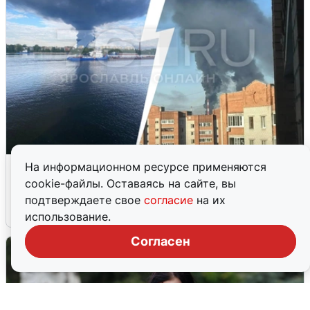
Ночная атака БПЛА на Ярославль:
На информационном ресурсе применяются
попадания и последствия
cookie-файлы. Оставаясь на сайте, вы
подтверждаете свое
согласие
на их
6 августа
0
использование.
Согласен