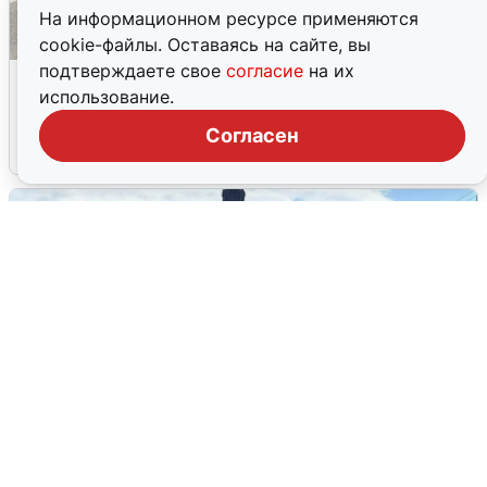
На информационном ресурсе применяются
cookie-файлы. Оставаясь на сайте, вы
подтверждаете свое
согласие
на их
Склад Wildberries в Екатеринбурге
использование.
эвакуировали из-за БПЛА
Согласен
5 августа
0