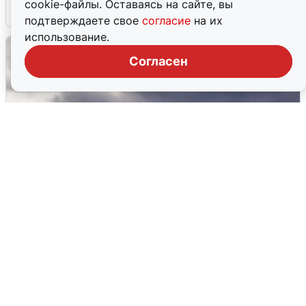
cookie-файлы. Оставаясь на сайте, вы
4 августа
0
подтверждаете свое
согласие
на их
использование.
Согласен
Над ХМАО впервые сбили
беспилотники
3 августа
0