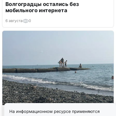
Волгоградцы остались без
мобильного интернета
6 августа
0
Сирены в Сочи: новая угроза БПЛА
На информационном ресурсе применяются