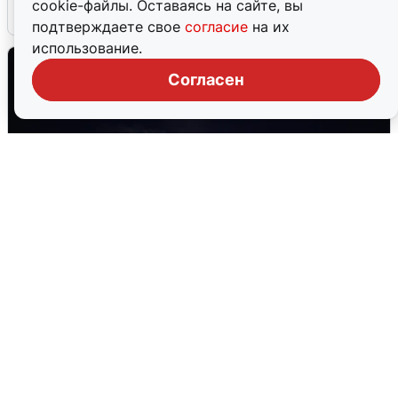
cookie-файлы. Оставаясь на сайте, вы
6 августа
0
подтверждаете свое
согласие
на их
использование.
Согласен
Взрывы в Воронеже после сигнала
тревоги
5 августа
0