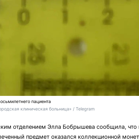
восьмилетнего пациента
ородская клиническая больница» / Telegram
ким отделением Элла Бобрышева сообщила, что
леченный предмет оказался коллекционной монет