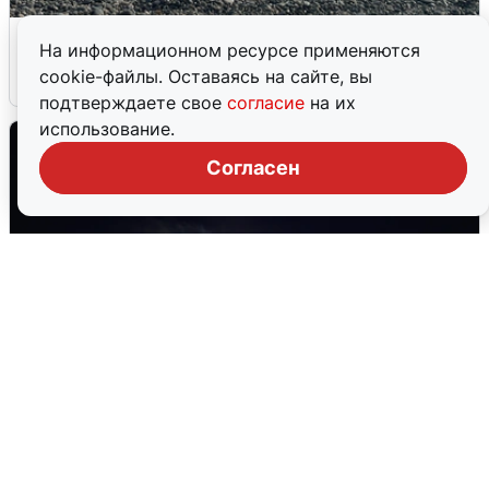
Сирены в Сочи: новая угроза БПЛА
На информационном ресурсе применяются
cookie-файлы. Оставаясь на сайте, вы
6 августа
0
подтверждаете свое
согласие
на их
использование.
Согласен
Взрывы в Воронеже после сигнала
тревоги