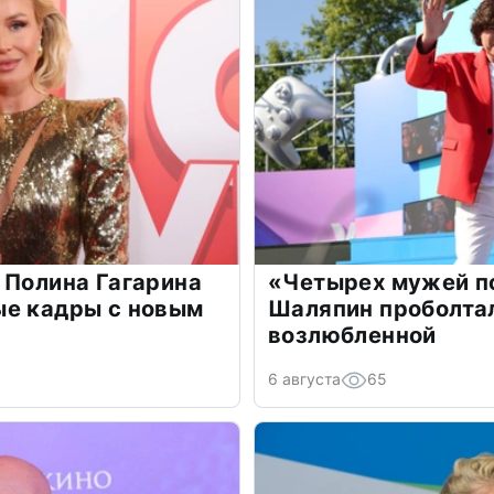
 Полина Гагарина
«Четырех мужей п
ые кадры с новым
Шаляпин проболтал
возлюбленной
6 августа
65