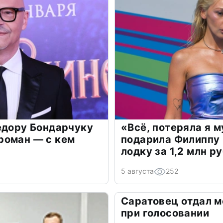
едору Бондарчуку
«Всё, потеряла я 
роман — с кем
подарила Филиппу
лодку за 1,2 млн р
5 августа
252
Саратовец отдал м
при голосовании