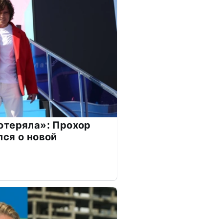
отеряла»: Прохор
ся о новой