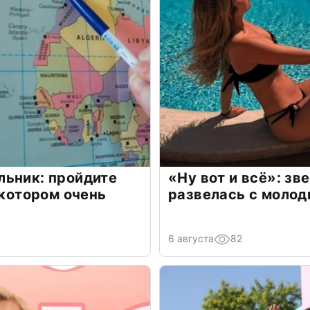
льник: пройдите
«Ну вот и всё»: з
 котором очень
развелась с моло
6 августа
82