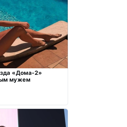
везда «Дома-2»
дым мужем