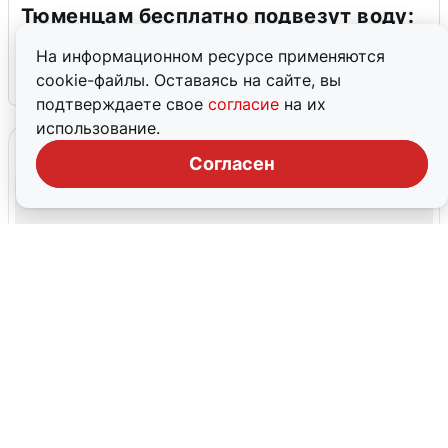
Тюменцам бесплатно подвезут воду:
адреса и график
На информационном ресурсе применяются
cookie-файлы. Оставаясь на сайте, вы
3 августа
0
подтверждаете свое
согласие
на их
использование.
Согласен