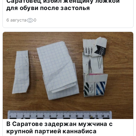
Саратовец избил женщину ложкой
для обуви после застолья
6 августа
0
В Саратове задержан мужчина с
крупной партией каннабиса