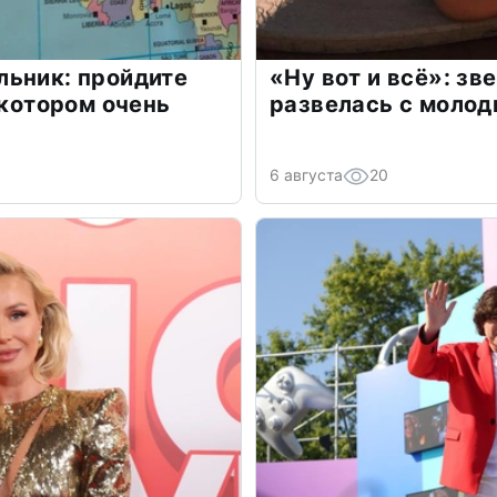
льник: пройдите
«Ну вот и всё»: з
 котором очень
развелась с моло
6 августа
20