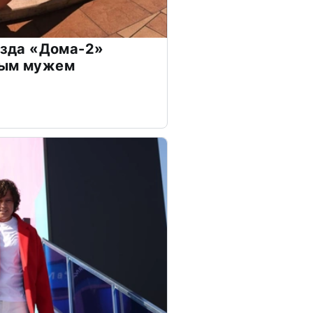
везда «Дома-2»
дым мужем