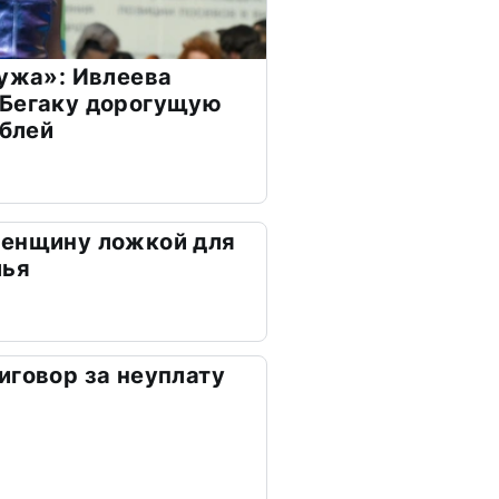
мужа»: Ивлеева
 Бегаку дорогущую
ублей
женщину ложкой для
лья
иговор за неуплату