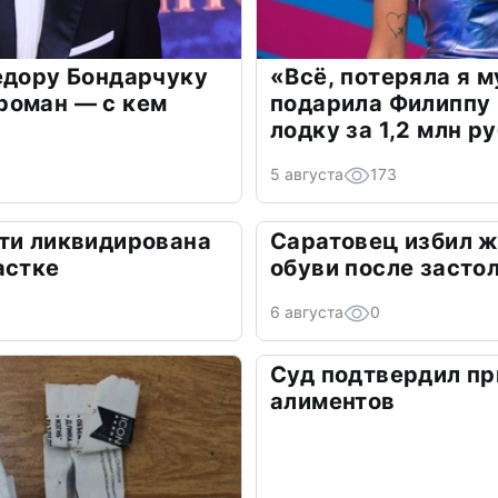
едору Бондарчуку
«Всё, потеряла я 
роман — с кем
подарила Филиппу
лодку за 1,2 млн р
5 августа
173
ти ликвидирована
Саратовец избил 
астке
обуви после засто
6 августа
0
Суд подтвердил пр
алиментов