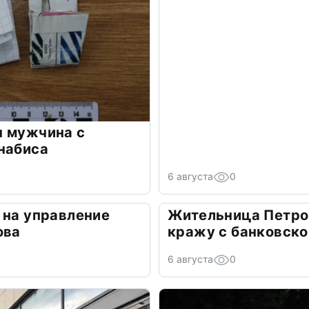
н мужчина с
набиса
6 августа
0
 на управление
Жительница Петро
ова
кражу с банковско
6 августа
0