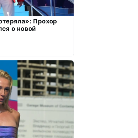
отеряла»: Прохор
ся о новой