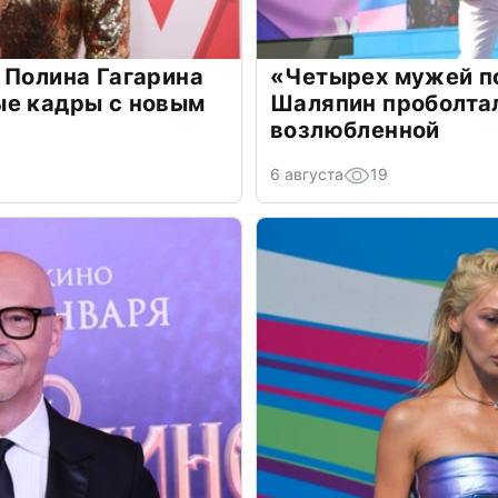
 Полина Гагарина
«Четырех мужей п
ые кадры с новым
Шаляпин проболтал
возлюбленной
6 августа
19