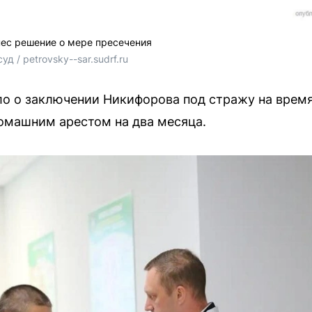
ес решение о мере пресечения
д / petrovsky--sar.sudrf.ru
о о заключении Никифорова под стражу на время
омашним арестом на два месяца.