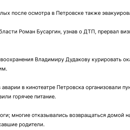
слых после осмотра в Петровске также эвакуиров
бласти Роман Бусаргин, узнав о ДТП, прервал виз
авоохранения Владимиру Дудакову курировать ок
им.
 аварии в кинотеатре Петровска организовали пу
вили горячее питание.
оги; многие отказывались возвращаться домой на
хавшие родители.