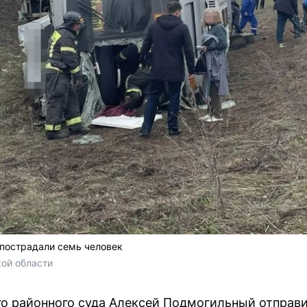
 пострадали семь человек
ой области
го районного суда Алексей Подмогильный отправ