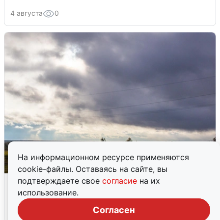
4 августа
0
На информационном ресурсе применяются
cookie-файлы. Оставаясь на сайте, вы
Над ХМАО впервые сбили
подтверждаете свое
согласие
на их
беспилотники
использование.
Согласен
3 августа
0