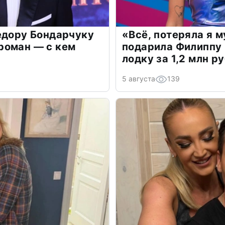
едору Бондарчуку
«Всё, потеряла я 
роман — с кем
подарила Филиппу
лодку за 1,2 млн р
5 августа
139