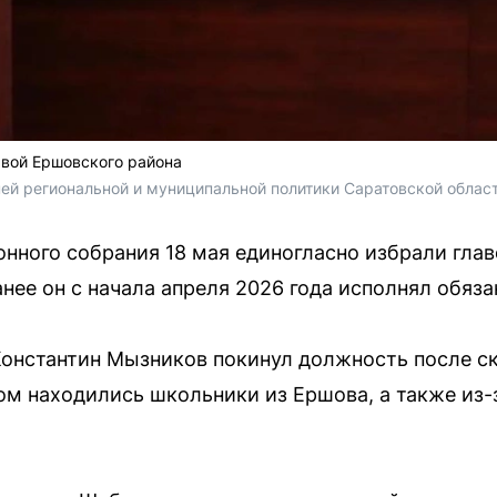
авой Ершовского района
ей региональной и муниципальной политики Саратовской облас
нного собрания 18 мая единогласно избрали глав
нее он с начала апреля 2026 года исполнял обяз
нстантин Мызников покинул должность после ска
ом находились школьники из Ершова, а также из-