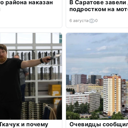
о района наказан
В Саратове завели
м
подростком на мо
6 августа
0
Ткачук и почему
Очевидцы сообщил