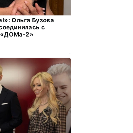
!»: Ольга Бузова
ссоединилась с
 «ДОМа-2»