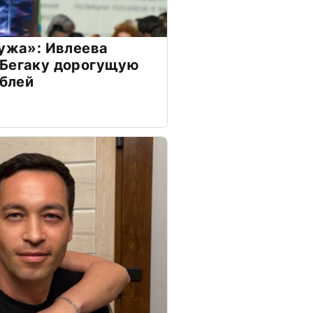
мужа»: Ивлеева
 Бегаку дорогущую
ублей