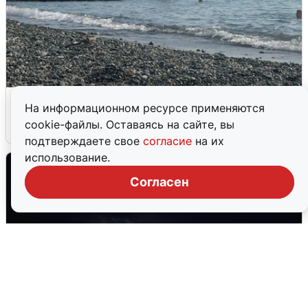
Сирены в Сочи: новая угроза БПЛА
На информационном ресурсе применяются
cookie-файлы. Оставаясь на сайте, вы
6 августа
0
подтверждаете свое
согласие
на их
использование.
Согласен