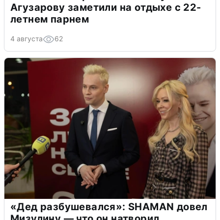
Агузарову заметили на отдыхе с 22-
летнем парнем
4 августа
62
«Дед разбушевался»: SHAMAN довел
Мизулину — что он натворил