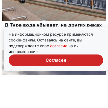
В Туре вода убывает, на других реках
области прибывает
На информационном ресурсе применяются
cookie-файлы. Оставаясь на сайте, вы
4 августа
0
подтверждаете свое
согласие
на их
использование.
Согласен