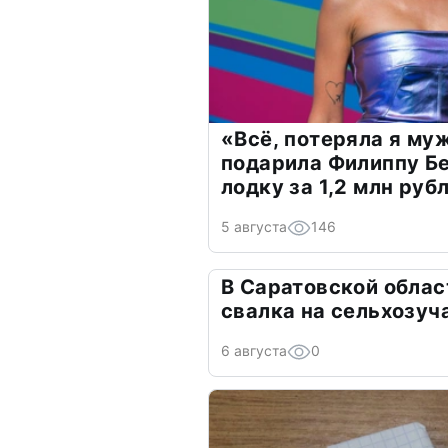
«Всё, потеряла я му
подарила Филиппу Б
лодку за 1,2 млн руб
5 августа
146
В Саратовской облас
свалка на сельхозуч
6 августа
0