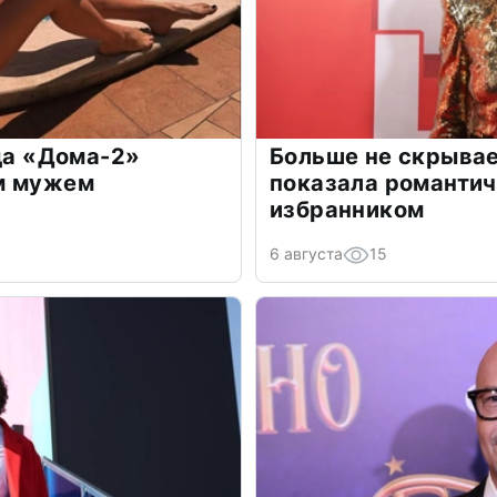
зда «Дома-2»
Больше не скрывае
м мужем
показала романти
избранником
6 августа
15