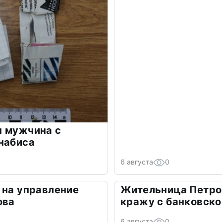
н мужчина с
набиса
6 августа
0
 на управление
Жительница Петро
ова
кражу с банковско
6 августа
0