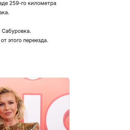
езде 259-го километра
вка.
 Сабуровка.
т этого переезда.