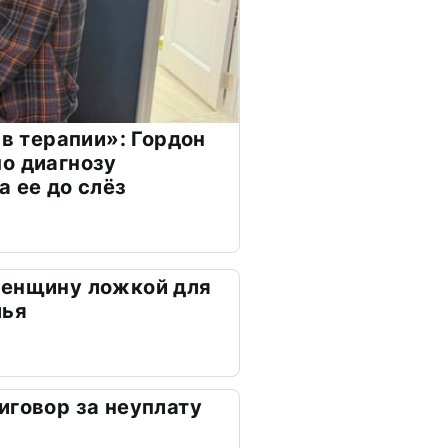
 в терапии»: Гордон
о диагнозу
а ее до слёз
женщину ложкой для
лья
иговор за неуплату