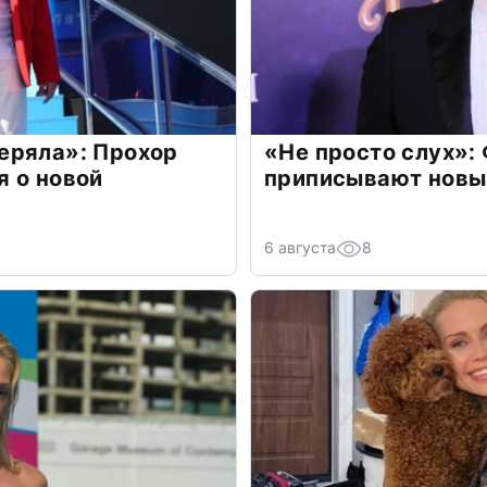
еряла»: Прохор
«Не просто слух»:
 о новой
приписывают новы
6 августа
8