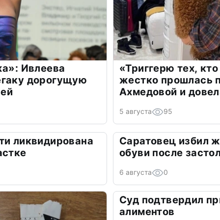
жа»: Ивлеева
«Триггерю тех, кто
егаку дорогущую
жестко прошлась п
лей
Ахмедовой и довел
5 августа
95
ти ликвидирована
Саратовец избил 
астке
обуви после засто
6 августа
0
Суд подтвердил пр
алиментов